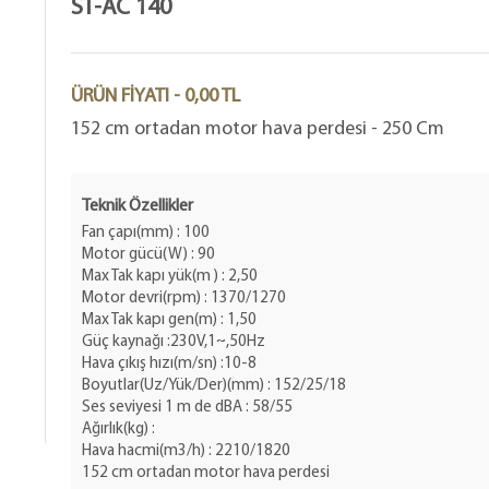
ST-AC 140
ÜRÜN FİYATI - 0,00 TL
152 cm ortadan motor hava perdesi - 250 Cm
Teknik Özellikler
Fan çapı(mm) : 100
Motor gücü(W) : 90
Max Tak kapı yük(m ) : 2,50
Motor devri(rpm) : 1370/1270
Max Tak kapı gen(m) : 1,50
Güç kaynağı :230V,1~,50Hz
Hava çıkış hızı(m/sn) :10-8
Boyutlar(Uz/Yük/Der)(mm) : 152/25/18
Ses seviyesi 1 m de dBA : 58/55
Ağırlık(kg) :
Hava hacmi(m3/h) : 2210/1820
152 cm ortadan motor hava perdesi