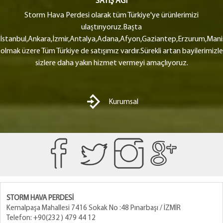
SATIŞ AĞI
Storm Hava Perdesi olarak tüm Türkiye'ye ürünlerimizi
ulaştırıyoruz.Başta
İstanbul,Ankara,İzmir,Antalya,Adana,Afyon,Gaziantep,Erzurum,Manis
olmak üzere Tüm Türkiye de satışımız vardır.Sürekli artan bayilerimizle
sizlere daha yakın hizmet vermeyi amaçlıyoruz.
Kurumsal
STORM HAVA PERDESİ
Kemalpaşa Mahallesi 7416 Sokak No :48 Pınarbaşı / İZMİR
Telefon: +90(232 ) 479 44 12